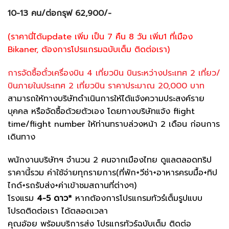
10-13 คน/ต่อกรุฟ 62,900/-
(ราคานี่ได้update เพิ่ม เป็น 7 คืน 8 วัน เพิ่ม1 ที่เมือง
Bikaner, ต้องการโปรแกรมฉบับเต็ม ติดต่อเรา)
การจัดซื้อตั๋วเครื่องบิน 4 เที่ยวบิน บินระหว่างประเทศ 2 เที่ยว/
บินภายในประเทศ 2 เที่ยวบิน ราคาประมาณ 20,000 บาท
สามารถให้ทางบริษัทดำเนินการให้ได้แจ้งความประสงค์ราย
บุคคล หรือจัดซื้อด้วยตัวเอง โดยทางบริษัทแจ้ง flight
time/flight number ให้ท่านทราบล่วงหน้า 2 เดือน ก่อนการ
เดินทาง
พนักงานบริษัทฯ จำนวน 2 คนจากเมืองไทย ดูแลตลอดทริป
ราคานี้รวม ค่าใช้จ่ายทุกรายการ(ที่พัก+วีซ่า+อาหารครบมื้อ+ทิป
ไกด์+รถรับส่ง+ค่าเข้าชมสถานที่ต่างๆ)
โรงแรม
4-5 ดาว*
หากต้องการโปรแกรมทัวร๋เต็มรูปแบบ
โปรดติดต่อเรา ได้ตลอดเวลา
คุณอ้อย พร้อมบริการส่ง โปรแกรทัวร์ฉบับเต็ม ติดต่อ