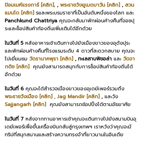
ป้อมเมห์แรงการ์ [คลิก],
,
พระราชวังยูเมดบาวัน [คลิก]
,
สวน
แมนโด [คลิก]
รและพระบรมราชาที่เป็นอันดับหนึ่งของโลก และ
Panchkund Chattriya
คุณจะกลับมาพักผ่อนค้างคืนที่จอชปุ
ระและช็อปสินค้าท้องถิ่นเพิ่มเติมได้อีกด้วย
ในวันที่ 5
หลังอาหารเช้าเดินทางไปยังเมืองขาวของอุดังปุระ
และพักผ่อนค้างคืนที่โรงแรมระดับ 4 ดาวที่สะดวกสบาย คุณจะ
ไปเยี่ยมชม
วัดรานาคพุรา [คลิก]
, ทะเลสาบพิชอล่า
และ
วัดจา
กดิช [คลิก]
คุณยังสามารถสนุกกับการช็อปสินค้าท้องถิ่นได้
อีกด้วย
ในวันที่ 6
คุณจะได้สำรวจเมืองขาวของอุเดย์เพอร๋รวมถึง
พระราชวังเมือง [คลิก]
,
Jag Mandir [คลิก]
,
และวัง
Sajjangarh [คลิก]
คุณยังสามารถช้อปปิ้งได้ตามอัธยาศัย
ในวันที่ 7
หลังจากทานอาหารเช้าคุณจะเดินทางไปยังสนามบินอุ
เดย์เพอร์เพื่อขึ้นเครื่องบินกลับสู่กรุงเทพฯ เราหวังว่าคุณจะมี
ทริปที่สนุกสนานและสร้างความทรงจำที่ยาวนานในอินเดีย