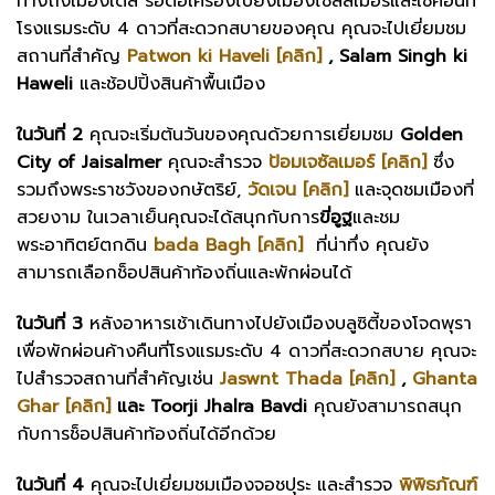
ทางถึงเมืองเดลี รอต่อเครืองไปยังเมืองไชสัลเมอร์และเช็คอินที่
โรงแรมระดับ 4 ดาวที่สะดวกสบายของคุณ คุณจะไปเยี่ยมชม
สถานที่สำคัญ
Patwon ki Haveli [คลิก]
,
Salam Singh
ki
Haweli
และช้อปปิ้งสินค้าพื้นเมือง
ในวันที่ 2
คุณจะเริ่มต้นวันของคุณด้วยการเยี่ยมชม
Golden
City of Jaisalmer
คุณจะสำรวจ
ป้อมเจซัลเมอร์ [คลิก]
ซึ่ง
รวมถึงพระราชวังของกษัตริย์,
วัดเจน [คลิก]
และจุดชมเมืองที่
สวยงาม ในเวลาเย็นคุณจะได้สนุกกับการ
ขี่อูฐ
และชม
พระอาทิตย์ตกดิน
bada Bagh [คลิก]
ที่น่าทึ่ง คุณยัง
สามารถเลือกช็อปสินค้าท้องถิ่นและพักผ่อนได้
ในวันที่ 3
หลังอาหารเช้าเดินทางไปยังเมืองบลูซิตี้ของโจดพุรา
เพื่อพักผ่อนค้างคืนที่โรงแรมระดับ 4 ดาวที่สะดวกสบาย คุณจะ
ไปสำรวจสถานที่สำคัญเช่น
J
aswnt Thada [คลิก]
,
Ghanta
Ghar [คลิก]
และ Toorji Jhalra Bavdi
คุณยังสามารถสนุก
กับการช็อปสินค้าท้องถิ่นได้อีกด้วย
ในวันที่ 4
คุณจะไปเยี่ยมชมเมืองจอชปุระ และสำรวจ
พิพิธภัณฑ์