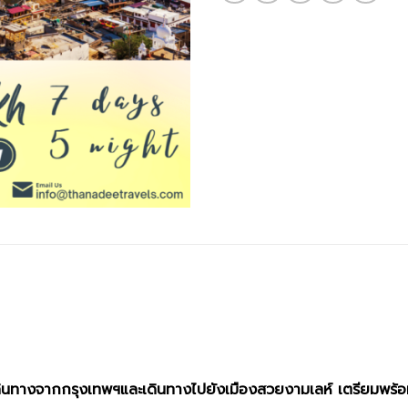
อกเดินทางจากกรุงเทพฯและเดินทางไปยังเมืองสวยงามเลห์ เตรียมพร้อม