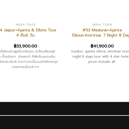
INDIA TOUR
INDIA TOUR
4 Jaipur+Ajanta & Ellora Tour
#53 Madurai+Ajanta
4 คืน6 วัน
Ellora+Amritsar 7 Night 8 Da
฿
33,900.00
฿
41,900.00
นดีต้อนรับสู่เมืองชัยปุระ (เมืองสีชมพุ)
maduri, ajanta ellora, amritsar tour
ะ ถ้ำอชันตา อัลลอร่า ที่พักโรงแรมอิน
night 8 days tour with 4 star hotel
สไตน์ระดับ4 ดาว*ราคานี้รวมค่าใช้จ่ายทุก
price include all.
รายการแล้วจร้าาาา