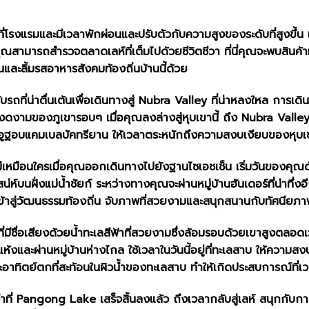
ินที่โรงแรมและมีเวลาพักผ่อนและปรับตัวกับความสูงของระดับที่สูงขึ้น 
สามารถสำรวจตลาดเลห์ที่เต็มไปด้วยชีวิตชีวา ที่นี่คุณจะพบสินค้า
ละลิ้มรสอาหารสังคมท้องถิ่นบ้านนี้ด้วย
การขับรถที่น่าตื่นเต้นเพื่อเดินทางสู่ Nubra Valley ที่น่าหลงใหล
ี่งดงามของภูเขารอบๆ เมื่อคุณลงล่างสู่หุบเขานี้ ถึง Nubra Valley
ยและอูฐอบแคมเบลบัคทรียาน ให้เวลาตระหนักถึงความสงบเงียบของหุบเขาน
์ที่ไม่เหมือนใครเมื่อคุณออกเดินทางไปยังฐานไซเอชเช็น เริ่มวันขอ
เสน่ห์บนฝั่งแม่น้ำชัยก์ ระหว่างทางคุณจะผ่านหมู่บ้านฮันเดอร์ที่น่าทึ่งอ
้าสู่วัฒนธรรมท้องถิ่น จับภาพที่สวยงามและสนุกสนานกับทัศนียภาพท
 ที่มีชื่อเสียงด้วยน้ำทะเลสีฟ้าที่สวยงามซึ่งล้อมรอบด้วยเขาสูงตลอ
นที่แห้งและผ่านหมู่บ้านห่างไกล ใช้เวลาในวันนี้อยู่ที่ทะเลสาบ ให้ควา
ะอาทิตย์ตกที่สะท้อนในผิวน้ำของทะเลสาบ ทำให้เกิดประสบการณ์ที่เวทย
าจดจำที่ Pangong Lake เสร็จสิ้นลงแล้ว ถึงเวลากลับสู่เลห์ สนุกกั