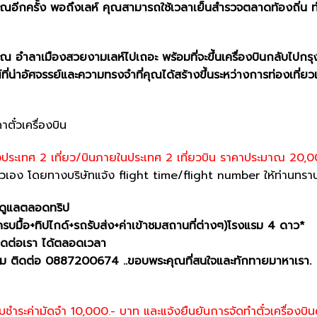
ุณอีกครั้ง พอถึงเลห์ คุณสามารถใช้เวลาเย็นสำรวจตลาดท้องถิ่น
คุณ อำลาเมืองสวยงามเลห์ไปเถอะ พร้อมที่จะขึ้นเครื่องบินกลับไปกร
ที่น่าอัศจรรย์และความทรงจำที่คุณได้สร้างขึ้นระหว่างการท่องเที่ย
ั๋วเครื่องบิน
ะหว่างประเทศ 2 เที่ยว/บินภายในประเทศ 2 เที่ยวบิน ราคาประมาณ 20
ตัวเอง โดยทางบริษัทแจ้ง flight time/flight number ให้ท่านทรา
 ดูแลตลอดทริป
รครบมื้อ+ทิปไกด์+รถรับส่ง+ค่าเข้าชมสถานที่ต่างๆ)โรงแรม 4 ดาว*
ิดต่อเรา ได้ตลอดเวลา
เต็ม ติดต่อ 0887200674 ..ขอบพระคุณที่สนใจและทักทายมาหาเรา.
ชำระค่ามัดจำ 10,000.- บาท และแจ้งยืนยันการจัดทำตั๋วเครื่องบิน