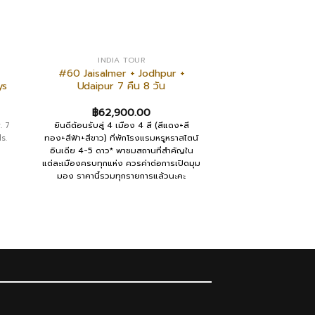
INDIA TOUR
#60 Jaisalmer + Jodhpur +
ys
Udaipur 7 คืน 8 วัน
฿
62,900.00
. 7
ยินดีต้อนรับสู่ 4 เมือง 4 สี (สีแดง+สี
s.
ทอง+สีฟ้า+สีขาว) ที่พักโรงแรมหรูหราสไตน์
อินเดีย 4-5 ดาว* พาชมสถานที่สำคัญใน
แต่ละเมืองครบทุกแห่ง ควรค่าต่อการเปิดมุม
มอง ราคานี้รวมทุกรายการแล้วนะคะ