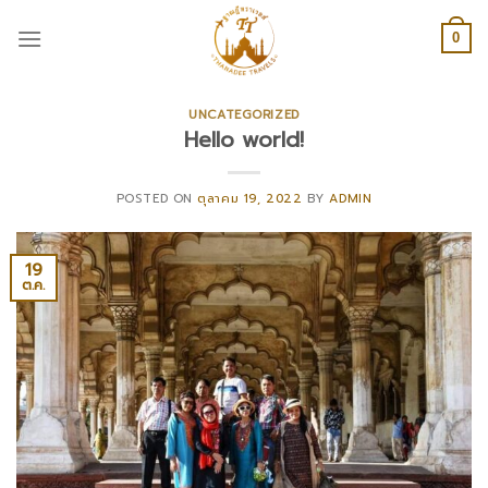
Skip
to
0
content
UNCATEGORIZED
Hello world!
POSTED ON
ตุลาคม 19, 2022
BY
ADMIN
19
ต.ค.